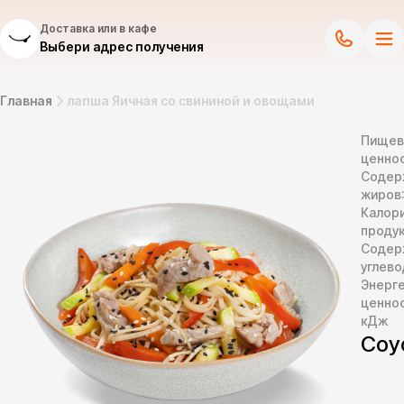
Доставка или в кафе
Выбери адрес получения
Главная
лапша Яичная со свининой и овощами
Пищев
ценнос
Содер
жиров
Калор
продук
Содер
углево
Энерг
ценно
кДж
Соу