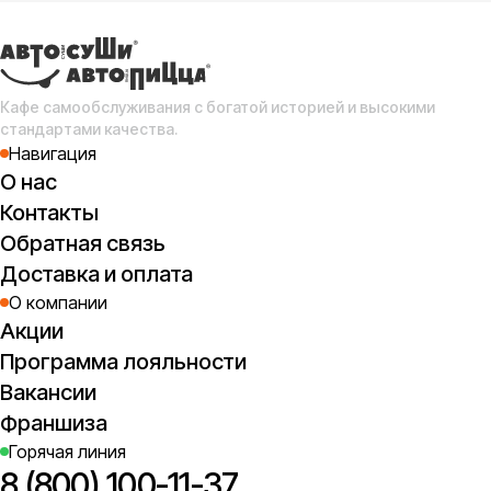
Сл
с
(о
Кафе самообслуживания с богатой историей и высокими
стандартами качества.
Навигация
О нас
Контакты
Обратная связь
Доставка и оплата
О компании
Акции
Программа лояльности
Вакансии
Франшиза
Горячая линия
8 (800) 100-11-37