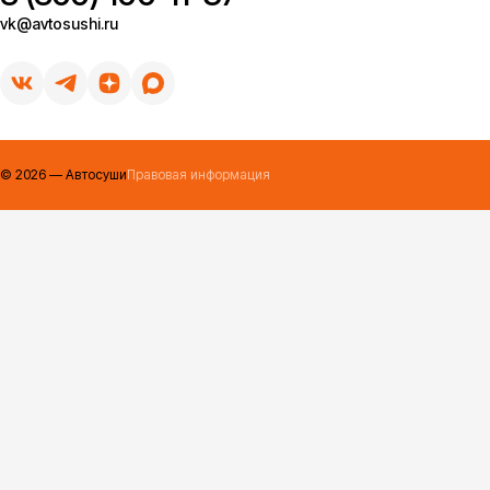
vk@avtosushi.ru
©
2026
— Автосуши
Правовая информация